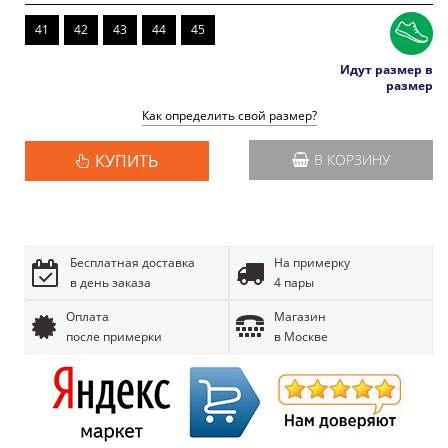
41
42
43
44
45
Идут размер в
размер
Как определить свой размер?
КУПИТЬ
В КОРЗИНУ
Бесплатная доставка
На примерку
в день заказа
4 пары
Оплата
Магазин
после примерки
в Москве