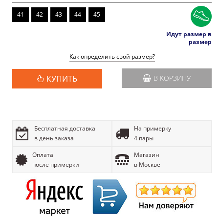
41
42
43
44
45
Идут размер в
размер
Как определить свой размер?
КУПИТЬ
В КОРЗИНУ
Бесплатная доставка
На примерку
в день заказа
4 пары
Оплата
Магазин
после примерки
в Москве